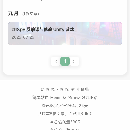
九月
(1篇文章)
dnSpy 反编译与修改 Unity 游戏
2025-09-26
<
1
>
© 2025 - 2026
💗
小橘猫
🚀本站由
Hexo
&
Meow
强力驱动
🌻已稳定运行1年4月24天
共撰写8篇文章，全站共9.1k字
🔥总访问量
3803
🐈访客人数
1824