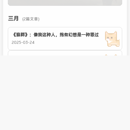
三月
(2篇文章)
《狼群》：像我这种人，抱有幻想是一种罪过
2025-03-24
QQ 音乐歌单导出文字版 List
2025-03-24
<
1
>
© 2025 - 2026
💗
小橘猫
🚀本站由
Hexo
&
Meow
强力驱动